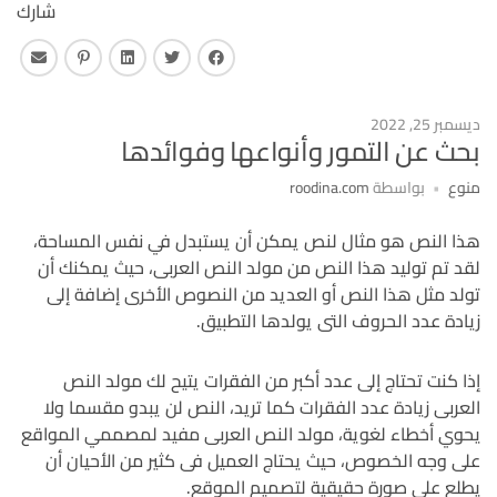
شارك
فايس بوك
تويتر
لينكـد ان
بنترست
البريد 
ديسمبر 25, 2022
بحث عن التمور وأنواعها وفوائدها
منوع
بواسطة
roodina.com
هذا النص هو مثال لنص يمكن أن يستبدل في نفس المساحة،
لقد تم توليد هذا النص من مولد النص العربى، حيث يمكنك أن
تولد مثل هذا النص أو العديد من النصوص الأخرى إضافة إلى
زيادة عدد الحروف التى يولدها التطبيق.
إذا كنت تحتاج إلى عدد أكبر من الفقرات يتيح لك مولد النص
العربى زيادة عدد الفقرات كما تريد، النص لن يبدو مقسما ولا
يحوي أخطاء لغوية، مولد النص العربى مفيد لمصممي المواقع
على وجه الخصوص، حيث يحتاج العميل فى كثير من الأحيان أن
يطلع على صورة حقيقية لتصميم الموقع.