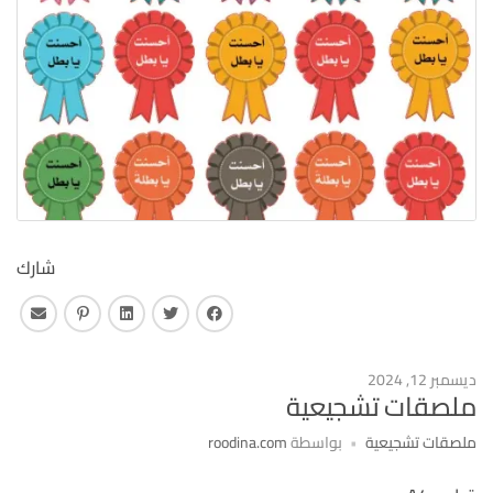
شارك
فايس بوك
تويتر
لينكـد ان
بنترست
البريد 
ديسمبر 12, 2024
ملصقات تشجيعية
ملصقات تشجيعية
بواسطة
roodina.com