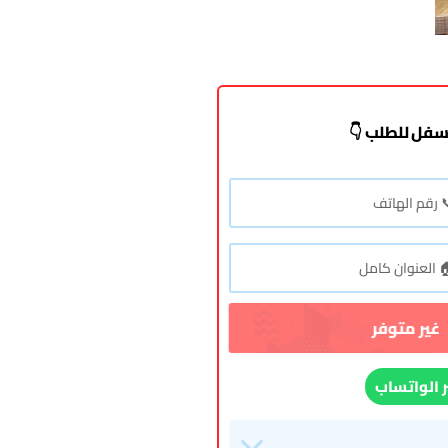
سفل للطلب 👇
ر الواتساب