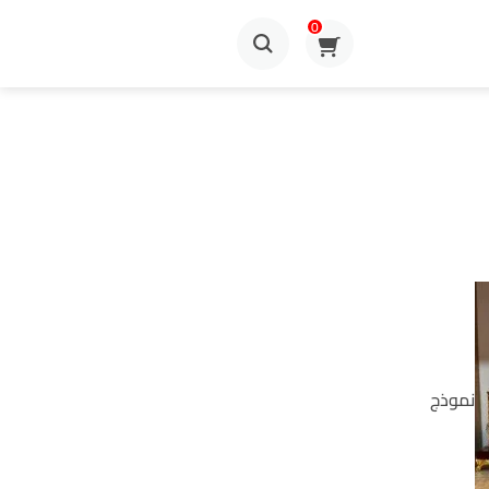
0
نموذج