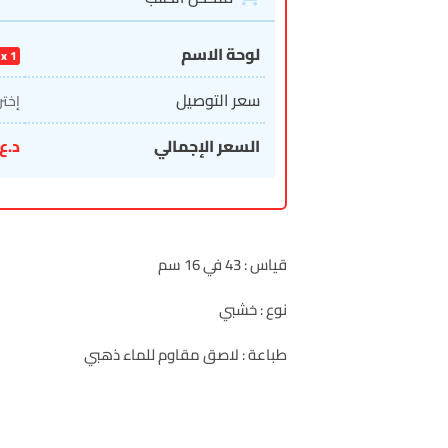
لوحة الاسم
1
سعر التوصيل
إختر
السعر الإجمالي
د.ع
قياس : 43 في 16 سم
نوع : خشبي
طباعة : لاصق مقاوم للماء ذهبي