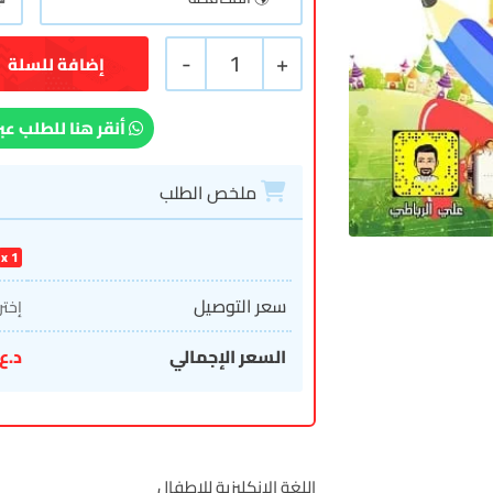
-
1
+
إضافة للسلة
أنقر هنا للطلب عب
ملخص الطلب
1
سعر التوصيل
إختر
السعر الإجمالي
د.ع
اللغة الانكليزية للاطفال