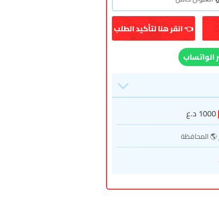
ر الواتساب
1000
د.ع
 🌎 المحافظة